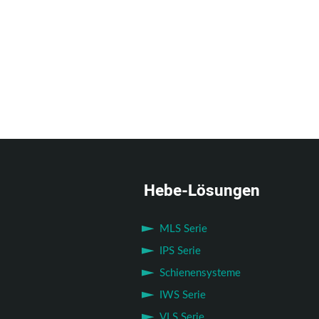
Hebe-Lösungen
MLS Serie
IPS Serie
Schienensysteme
IWS Serie
VLS Serie