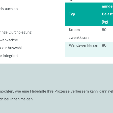
mindes
ls auch als
Typ
Belas
(kg)
Kolom
80
eringe Durchbiegung
zwenkkraan
chwenkachse
Wandzwenkkraan
80
n zur Auswahl
e integriert
chten, wie eine Hebehilfe Ihre Prozesse verbessern kann, dann neh
ch bei Ihnen melden.