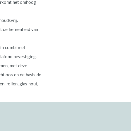
orkomt het omhoog
houdsvrij.
et de hefeenheid van
 in combi met
lafond bevestiging.
emen, met deze
chtloos en de basis de
n, rollen, glas hout,