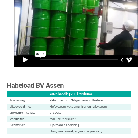
Habeload BV Assen
Vaten handling 200 liter drums
Toepassing
Vaten handling 3-lagen naar rollenbaan
Uitgevoerd met
Hefsysteem, vacuumgrijper en railsysteem
Gewichten v.d last
5-100kg
Voedingen
Manueel/perslucht
Kenmerken
1 persoons bediening
Hoog rendement, ergonomie pur sang